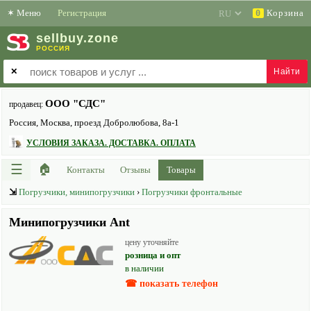
✶
Меню
Регистрация
Корзина
0
sell
buy
.zone
РОССИЯ
✕
ООО "СДС"
продавец:
Россия, Москва, проезд Добролюбова, 8а-1
УСЛОВИЯ ЗАКАЗА. ДОСТАВКА. ОПЛАТА
☰
🏠
Контакты
Отзывы
Товары
⇲
Погрузчики, минипогрузчики
›
Погрузчики фронтальные
Минипогрузчики Ant
цену уточняйте
розница и опт
в наличии
☎ показать телефон