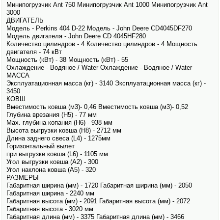
Минипогрузчик Ant 750 Минипогрузчик Ant 1000 Минипогрузчик Ant
3000
ДВИГАТЕЛЬ
Модель - Perkins 404 D-22 Модель - John Deere CD4045DF270
Модель двигателя - John Deere CD 4045HF280
Количество цилиндров - 4 Количество цилиндров - 4 Мощность
двигателя - 74 кВт
Мощность (кВт) - 38 Мощность (кВт) - 55
Охлаждение - Водяное / Water Охлаждение - Водяное / Water
МАССА
Эксплуатационная масса (кг) - 3140 Эксплуатационная масса (кг) -
3450
КОВШ
Вместимость ковша (м3)- 0,46 Вместимость ковша (м3)- 0,52
Глубина врезания (Н5) - 77 мм
Мax. глубина копания (Н6) - 938 мм
Высота выгрузки ковша (Н8) - 2712 мм
Длина заднего свеса (L4) - 1275мм
Горизонтальный вылет
при выгрузке ковша (L6) - 1105 мм
Угол выгрузки ковша (A2) - 300
Угол наклона ковша (A5) - 320
РАЗМЕРЫ
Габаритная ширина (мм) - 1720 Габаритная ширина (мм) - 2050
Габаритная ширина - 2240 мм
Габаритная высота (мм) - 2091 Габаритная высота (мм) - 2072
Габаритная высота - 3020 мм
Габаритная длина (мм) - 3375 Габаритная длина (мм) - 3466