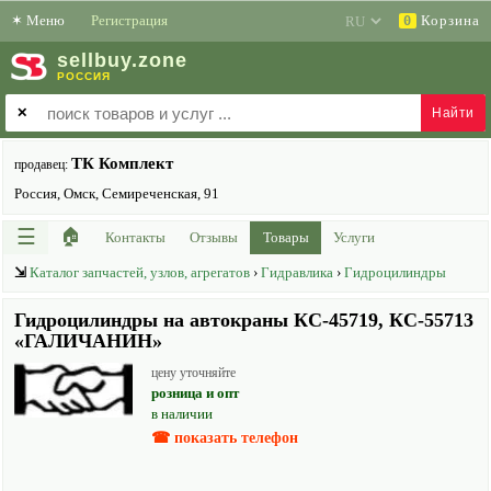
✶
Меню
Регистрация
Корзина
0
sell
buy
.zone
РОССИЯ
✕
ТК Комплект
продавец:
Россия, Омск, Семиреченская, 91
☰
🏠
Контакты
Отзывы
Товары
Услуги
⇲
Каталог запчастей, узлов, агрегатов
›
Гидравлика
›
Гидроцилиндры
Гидроцилиндры на автокраны КС-45719, КС-55713
«ГАЛИЧАНИН»
цену уточняйте
розница и опт
в наличии
☎ показать телефон