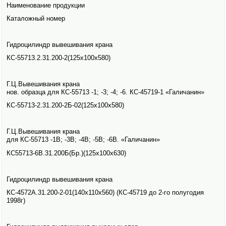
Наименование продукции
Каталожный номер
Гидроцилиндр вывешивания крана
КС-55713.2.31.200-2(125х100х580)
Г.Ц.Вывешивания крана
нов. образца для КС-55713 -1; -3; -4; -6. КС-45719-1 «Галичанин»
КС-55713-2.31.200-2Б-02(125х100х580)
Г.Ц.Вывешивания крана
для КС-55713 -1В; -3В; -4В; -5В; -6В. «Галичанин»
КС55713-6В.31.200Б(Бр.)(125х100х630)
Гидроцилиндр вывешивания крана
КС-4572А.31.200-2-01(140х110х560) (КС-45719 до 2-го полугодия
1998г)