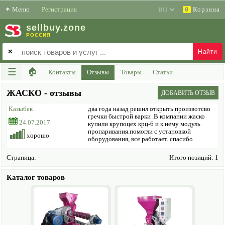
✶
Меню
Регистрация
Корзина
0
sell
buy
.zone
РОССИЯ
✕
☰
🏠
Контакты
Отзывы
Товары
Статьи
ЖАСКО - отзывы
ДОБАВИТЬ ОТЗЫВ
Казыбек
два года назад решил открыть произвотсво
гречки быстрой варки .В компании жаско
24.07.2017
купили крупоцех крц-6 и к нему модуль
пропаривания.помогли с установкой
хорошо
оборудования, все работает. спасибо
Страница:
-
Итого позиций: 1
Каталог товаров