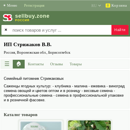
✶
Меню
Регистрация
Корзина
0
sell
buy
.zone
РОССИЯ
✕
ИП Стрижаков В.В.
Россия, Воронежская обл., Борисоглебск
☰
🏠
Контакты
Отзывы
Товары
Семейный питомник Стрижаковых
Саженцы ягодных культур: - клубника - малина - ежевика - виноград
семена овощей и цветов оптом и в розницу - весовые семена -
профессиональные семена - семена в профессиональной упаковке
и в розничной фасовке.
Каталог товаров