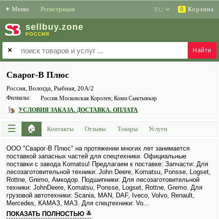
✶
Меню
Регистрация
Корзина
0
sell
buy
.zone
РОССИЯ
✕
Сварог-В Плюс
Россия, Вологда, Рыбная, 20А/2
Филиалы:
Россия Московская Королев; Коми Сыктывкар
УСЛОВИЯ ЗАКАЗА. ДОСТАВКА. ОПЛАТА
☰
🏠
Контакты
Отзывы
Товары
Услуги
ООО "Сварог-В Плюс" на протяжении многих лет занимается
поставкой запасных частей для спецтехники. Официальные
поставки с завода Komatsu! Предлагаем к поставке: Запчасти: Для
лесозаготови­тельной техники: John Deere, Komatsu, Ponsse, Logset,
Rottne, Gremo, Амкодор. Подшипники: Для лесозаготови­тельной
техники: JohnDeere, Komatsu, Ponsse, Logset, Rottne, Gremo. Для
грузо­вой авто­техники: Scania, MAN, DAF, Iveco, Volvo, Renault,
Mercedes, КАМАЗ, МАЗ. Для спецтехники: Vo...
ПОКАЗАТЬ ПОЛНОСТЬЮ ≚