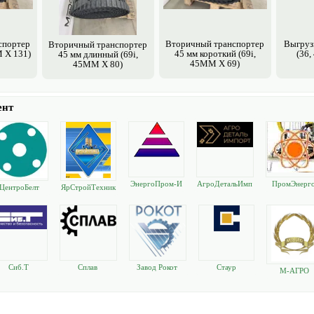
спортер
Вторичный транспортер
Выгруз
Вторичный транспортер
M X 131)
45 мм короткий (69i,
(36,
45 мм длинный (69i,
45MM X 69)
45MM X 80)
ент
ЭнергоПром-И
АгроДетальИмп
ПромЭнерг
ЦентроБелт
ЯрСтройТехник
МПЕКС
орт
а
Сиб.Т
Сплав
Завод Рокот
Стаур
М-АГРО