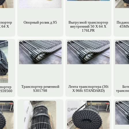
спортер
Опорный ролик д.95
Выгрузной транспортер
Подающ
 64 X
внутренний 50 X 64 X
45MM
176LPR
Транспортер ременной
Лента транспортера (30i
Бот
портер
S301798
X 968i STANDARD)
транспо
8 S59560