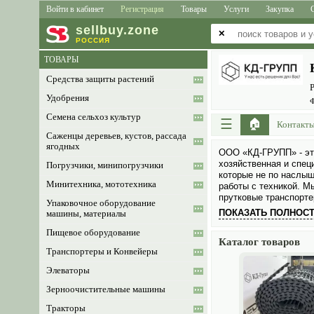
Войти в кабинет
Регистрация
Товары
Услуги
Закупка
sell
buy
.zone
✕
РОССИЯ
ТОВАРЫ
Средства защиты растений
Р
Удобрения
Ф
Семена сельхоз культур
☰
🏠
Контакт
Саженцы деревьев, кустов, рассада
ягодных
ООО «КД-ГРУПП» - эт
хозяйственная и спец
Погрузчики, минипогрузчики
которые не по наслыш
Минитехника, мототехника
работы с техникой. М
прутковые транспорт
Упаковочное оборудование
ПОКАЗАТЬ ПОЛНОС
машины, материалы
Пищевое оборудование
Каталог товаров
Транспортеры и Конвейеры
Элеваторы
Зерноочистительные машины
Тракторы