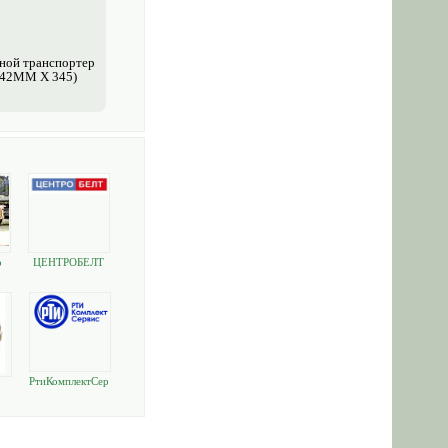
ной транспортер
 42MM X 345)
о
ЦЕНТРОБЕЛТ
РтиКомплектСер
вис