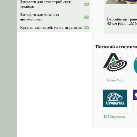
Запчасти для авто строй спец
техники
Запчасти для легковых
Вторичный тран
автомобилей
42 мм (69i, 42M
Каталог запчастей, узлов, агрегатов
РТИ резинотехнические изделия
Цветы, травы, лечебные растения,
Похожий ассортим
масла
Оборудование для АЗС
GPS навигация, радио-электронные
системы и приборы
Грибоводство, мицелий грибов
Adena Agro
Пчеловодство
Сельхоз животные
Ветеринария
Корм, комбикорм
ИП Сидоренко
Комбикормовое оборудование
В.Н.
Оборудование для животноводства
Весы