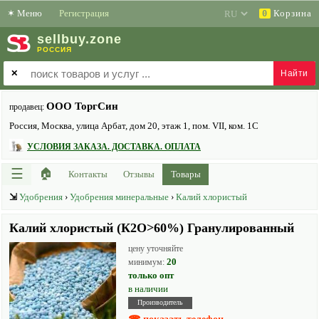
✶
Меню
Регистрация
Корзина
0
sell
buy
.zone
РОССИЯ
✕
ООО ТоргСин
продавец:
Россия, Москва, улица Арбат, дом 20, этаж 1, пом. VII, ком. 1С
УСЛОВИЯ ЗАКАЗА. ДОСТАВКА. ОПЛАТА
☰
🏠
Контакты
Отзывы
Товары
⇲
Удобрения
›
Удобрения минеральные
›
Калий хлористый
Калий хлористый (К2О>60%) Гранулированный
цену уточняйте
20
минимум:
только опт
в наличии
Производитель