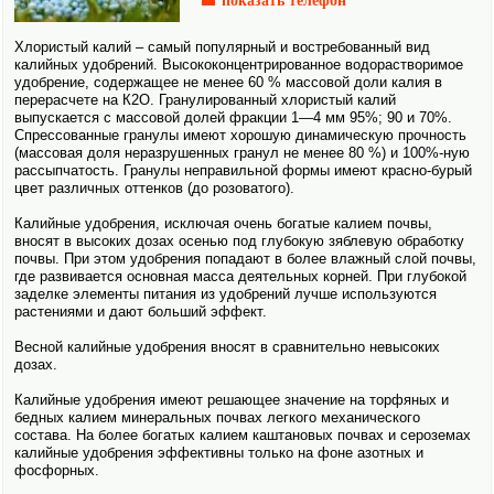
☎ показать телефон
Хлористый калий – самый популярный и востребованный вид
калийных удобрений. Высоко­концентрирован­ное водорастворимое
удобрение, содержащее не менее 60 % массовой доли калия в
перерасчете на К2О. Гранулированный хлористый калий
выпускается с массовой долей фракции 1—4 мм 95%; 90 и 70%.
Спрессованные гранулы имеют хорошую динамическую прочность
(массовая доля неразрушенных гранул не менее 80 %) и 100%-ную
рассыпчатость. Гранулы неправильной формы имеют красно-бурый
цвет различных оттенков (до розоватого).
Калийные удобрения, исключая очень богатые калием почвы,
вносят в высоких дозах осенью под глубокую зяблевую обработку
почвы. При этом удобрения попадают в более влажный слой почвы,
где развивается основная масса деятельных корней. При глубокой
заделке элементы питания из удобрений лучше исполь­зуются
растениями и дают больший эффект.
Весной калийные удобрения вносят в сравнительно невысоких
дозах.
Калийные удобрения имеют решающее значение на торфяных и
бедных калием минеральных почвах легкого механического
состава. На более богатых калием каштановых почвах и сероземах
калийные удобрения эффективны только на фоне азотных и
фосфорных.