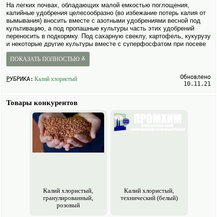
На легких почвах, обладающих малой емкостью поглощения,
калийные удобрения целесообразно (во избежание потерь калия от
вымывания) вносить вместе с азотными удобрениями весной под
культивацию, а под пропашные культуры часть этих удобрений
переносить в подкормку. Под сахарную свеклу, картофель, кукурузу
и некоторые другие культуры вместе с суперфосфатом при посеве
вносят также небольшие дозы азотных и калийных удобрений.
ПОКАЗАТЬ ПОЛНОСТЬЮ ≚
Внешний вид: Гранулы неправельной формы красного цвета
Обновлено
РУБРИКА:
Калий хлористый
Массовая доля Калия в пересчёте на К2О,% не менее 60%
10.11.21
Массовая доля фракций от 1 до 4мм, не менее 95%
Товары конкурентов
Массовая доля фракций менее 1мм, не более 0,5%
Массовая доля воды,% не более 0,1%
Массовая доля нерастворимого в воде остатка, не более 0,02%
Динамическая прочность и истираемость гранул, не менее 60%-80%
Расыпчатость 100%
Калий хлористый,
Калий хлористый,
гранулированный,
технический (белый)
розовый