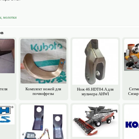
ы, молотки
ов
теля
Комплект ножей для
Сегме
Нож 46.HDT04.A для
почво­фрезы
Сизар
мульчера AHWI