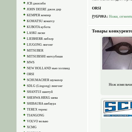
JCB джисиби
ORSI
JOHN DEERE джон дир
KEMPER кемпер
РУБРИКА:
Ножи, сегмент
KOMATSU коматсу
KUBOTA кубота
Товары конкурент
LASKI ласки
LIEBHERR либхер
LIUGONG люгонг
MITSUBER
MITSUBISHI митсубиши
MWS
NEW HOLLAND нью холланд
ORSI
SCHUMACHER шумахер
Нож измельчи
SDLG (Lingong) лингонг
SHANTUI шантуй
SHEHWA HBXG шева
SHIBAURA шибаура
TEREX терекс
TIANGONG
VOLVO вольво
XCMG