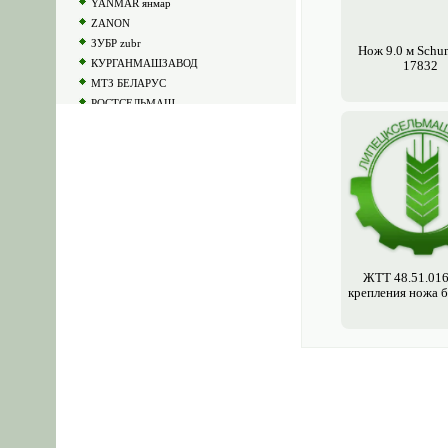
YANMAR янмар
ZANON
ЗУБР zubr
Нож 9.0 м Schu
КУРГАНМАШЗАВОД
17832
МТЗ БЕЛАРУС
РОСТСЕЛЬМАШ
СИЗАР cizaragro
ЧЕТРА chetra
ЮМЗ ymz
ДЗ-180
ДЗ-98
ДТ-75
От производителя
Разное
ЖТТ 48.51.016
для трактора
крепления ножа б
для свеклоуборочной техники
на дискаторы
к измельчителям
к технике для овощеводства
к подборщикам валков
на оборудование для полива
к приемным бункерам