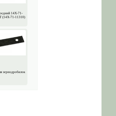
редний 14X-71-
T (14X-71-11310)
я зерно­дробилок