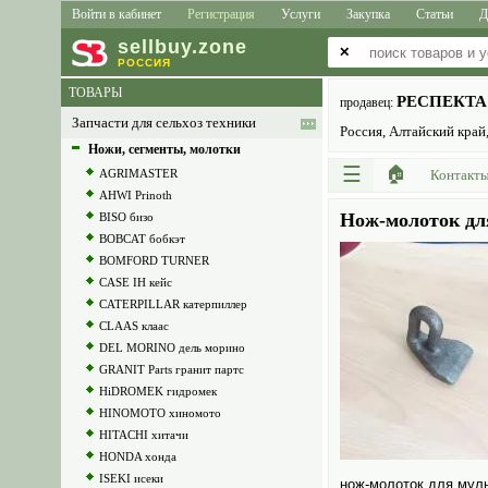
Войти в кабинет
Регистрация
Услуги
Закупка
Статьи
Д
sell
buy
.zone
✕
РОССИЯ
ТОВАРЫ
РЕСПЕКТА
продавец:
Запчасти для сельхоз техники
Россия, Алтайский край
Ножи, сегменты, молотки
☰
🏠
AGRIMASTER
Контакт
AHWI Prinoth
Нож-молоток дл
BISO бизо
BOBCAT бобкэт
BOMFORD TURNER
CASE IH кейс
CATERPILLAR катерпиллер
CLAAS клаас
DEL MORINO дель морино
GRANIT Parts гранит партс
HiDROMEK гидромек
HINOMOTO хиномото
HITACHI хитачи
HONDA хонда
ISEKI исеки
нож-молоток для мул