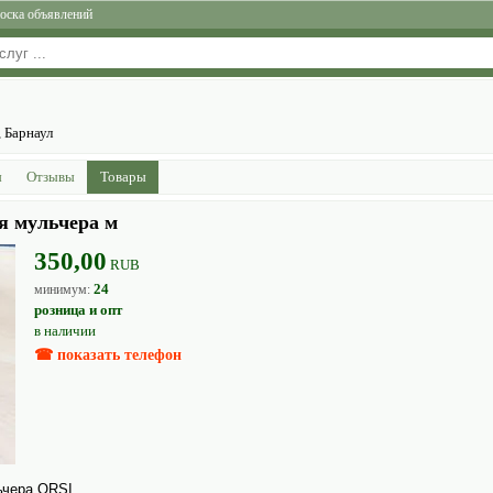
оска объявлений
, Барнаул
ы
Отзывы
Товары
я мульчера м
350,00
RUB
24
минимум:
розница и опт
в наличии
☎ показать телефон
ьчера ORSI