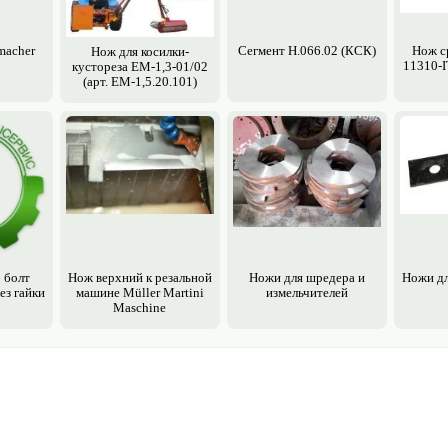
macher
Сегмент Н.066.02 (КСК)
Нож с
Нож для косилки-
11310-I
кустореза EM-1,3-01/02
(арт. ЕМ-1,5.20.101)
 болт
Нож верхний к резальной
Ножи для шредера и
Ножи дл
ез гайки
машине Müller Martini
измельчителей
Maschine