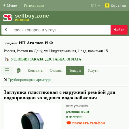
✶
Меню
Регистрация
Корзина
0
sell
buy
.zone
РОССИЯ
✕
ИП Агалиев И.Ф.
продавец:
Россия, Ростов-на-Дону, ул. Индустриальная, 1 ряд, павильон 15
УСЛОВИЯ ЗАКАЗА. ДОСТАВКА. ОПЛАТА
☰
🏠
Контакты
Отзывы
Товары
Услуги
⇲
Трубопроводная арматура
Заглушка пластиковая с наружной резьбой для
водопроводов холодного водоснабжения
цену уточняйте
розница и опт
в наличии
☎ показать телефон