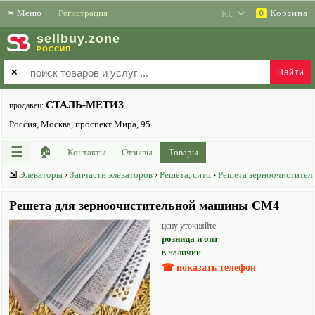
✶
Меню
Регистрация
Корзина
0
sell
buy
.zone
РОССИЯ
✕
СТАЛЬ-МЕТИЗ
продавец:
Россия, Москва, проспект Мира, 95
☰
🏠
Контакты
Отзывы
Товары
⇲
Элеваторы
›
Запчасти элеваторов
›
Решета, сито
›
Решета зерноочистите
Решета для зерноочистительной машины СМ4
цену уточняйте
розница и опт
в наличии
☎ показать телефон