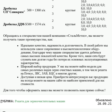
10,0
2,0; 3,0;4,0;5,0; 6,0;
2
Дробилка
8,0; 10,0
500 × 1360 х/к
круглые
СП"Совокрим"
3,0; 4,0 ;5,0; 6,0; 8,0;
3
10,0
2,0; 3,0;4,0;5,0; 6,0;
2
8,0; 10,0
Дробилка ДДМ-5
500 × 1574 х/к
круглые
3,0; 4,0 ;5,0; 6,0; 8,0;
3
10,0
Обращаясь к специалистам нашей компании «СтальМетиз», вы можете
получить такие преимущества, как:
Идеальное качество, надежность и долговечность. В своей работе мы
исполь­зуем самое современное и высоко­технологичное обору­
дование, благодаря чему нашим специалистам удается добиться
самых высоких показателей качества. Кроме того, наши сита будут
служить вам долгие годы без потери их основных эксплуатационных
характеристик;
Широкий выбор продукции. У нас вы можете найти модели для
самых различных видов зерно очистных машин, в том числе решета
на Петкус, ЗВС, ЗАВ, БЦС и многие другие;
Доступная и низкая цена. Приобрести интересующую вас продукцию
вы всегда можете на нашем сайте по наиболее приемлемой для вас
стоимости.
Для того чтобы оформить заказ вы можете позвонить нам прямо сейчас!
Обновлено
РУБРИКА:
Решета для зерно­очистительных машин
28.09.21