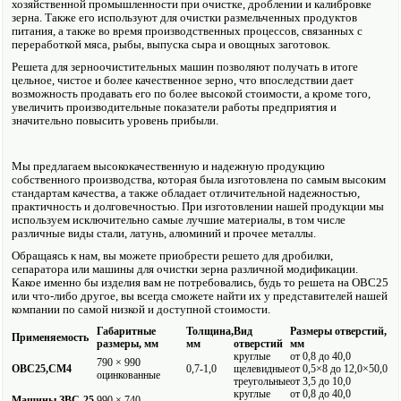
хозяйственной промышленности при очистке, дроблении и калибровке
зерна. Также его исполь­зуют для очистки размельченных продуктов
питания, а также во время производственных процессов, связанных с
переработкой мяса, рыбы, выпуска сыра и овощных заготовок.
Решета для зерно­очистительных машин позволяют получать в итоге
цельное, чистое и более качественное зерно, что впоследствии дает
возможность продавать его по более высокой стоимости, а кроме того,
увеличить производительные показатели работы предприятия и
значительно повысить уровень прибыли.
Мы предлагаем высоко­качественную и надежную продукцию
собственного производства, которая была изготовлена по самым высоким
стандартам качества, а также обладает отличительной надежностью,
практичность и долговечностью. При изготовлении нашей продукции мы
исполь­зуем исключительно самые лучшие материалы, в том числе
различные виды стали, латунь, алюминий и прочее металлы.
Обращаясь к нам, вы можете приобрести решето для дробилки,
сепаратора или машины для очистки зерна различной модификации.
Какое именно бы изделия вам не потребовались, будь то решета на ОВС25
или что-либо другое, вы всегда сможете найти их у представителей нашей
компании по самой низкой и доступной стоимости.
Габаритные
Толщина,
Вид
Размеры отверстий,
Применяемость
размеры, мм
мм
отверстий
мм
круглые
от 0,8 до 40,0
790 × 990
ОВС25,СМ4
0,7-1,0
щелевидные
от 0,5×8 до 12,0×50,0
оцинкованные
треугольные
от 3,5 до 10,0
круглые
от 0,8 до 40,0
Машины ЗВС-25,
990 × 740