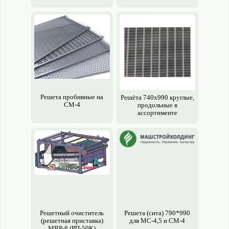
Решета пробивные на
Решёта 740х990 круглые,
СМ-4
продольные в
ассортименте
Решетный очиститель
Решета (сита) 790*990
(решетная приставка)
для МС-4,5 и СМ-4
МВР-8 (РП-50К)