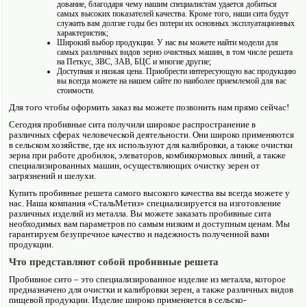
дование, благодаря чему нашим специалистам удается добиться
самых высоких показателей качества. Кроме того, наши сита будут
служить вам долгие годы без потери их основных эксплуатационных
характеристик;
Широкий выбор продукции. У нас вы можете найти модели для
самых различных видов зерно очистных машин, в том числе решета
на Петкус, ЗВС, ЗАВ, БЦС и многие другие;
Доступная и низкая цена. Приобрести интересующую вас продукцию
вы всегда можете на нашем сайте по наиболее приемлемой для вас
стоимости.
Для того чтобы оформить заказ вы можете позвонить нам прямо сейчас!
Сегодня пробивные сита получили широкое распространение в
различных сферах человеческой деятельности. Они широко применяются
в сельском хозяйстве, где их исполь­зуют для калибровки, а также очистки
зерна при работе дробилок, элеваторов, комбикормо­вых линий, а также
специализированных машин, осуществляющих очистку зерен от
загрязнений и шелухи.
Купить пробивные решета самого высоко­го качества вы всегда можете у
нас. Наша компания «СтальМетиз» специализируется на изготовление
различных изделий из металла. Вы можете заказать пробивные сита
необходимых вам параметров по самым низким и доступным ценам. Мы
гарантируем безупречное качество и надежность полученной вами
продукции.
Что представляют собой пробивные решета
Пробивное сито – это специализированное изделие из металла, которое
предназна­чено для очистки и калибровки зерен, а также различных видов
пищевой продукции. Изделие широко применяется в сельско­