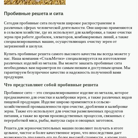
Пробивные решета и сита
Сегодня пробивные сита получили широкое распространение в
различных сферах человеческой деятельности. Они широко применяются
в сельском хозяйстве, где их исполь­зуют для калибровки, а также очистки
зерна при работе дробилок, элеваторов, комбикормо­вых линий, а также
специализированных машин, осуществляющих очистку зерен от
загрязнений и шелухи.
Купить пробивные решета самого высоко­го качества вы всегда можете у
нас. Наша компания «СтальМетиз» специализируется на изготовление
различных изделий из металла. Вы можете заказать пробивные сита
необходимых вам параметров по самым низким и доступным ценам. Мы
гарантируем безупречное качество и надежность полученной вами
продукции.
Что представляют собой пробивные решета
Пробивное сито – это специализированное изделие из металла, которое
предназна­чено для очистки и калибровки зерен, а также различных видов
пищевой продукции. Изделие широко применяется в сельско­
хозяйственной промышленности при очистке, дроблении и калибровке
зерна. Также его исполь­зуют для очистки размельченных продуктов
питания, а также во время производственных процессов, связанных с
переработкой мяса, рыбы, выпуска сыра и овощных заготовок.
Решета для зерно­очистительных машин позволяют получать в итоге
цельное, чистое и более качественное зерно, что впоследствии дает
возможность продавать его по более высокой стоимости, а кроме того,