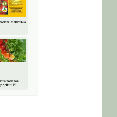
томата Машенька
ена томатов
дорейшн F1