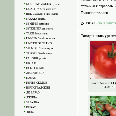
NUNHEMS ZADEN нунемс
Устойчив к стрессам 
QUALITY Seeds кволити
Транспортабелен.
RIJK ZWAAN рийк цваан
SAKATA саката
РУБРИКА:
Семена томато
SEMINIS семинис
SYNGENTA сингента
TAKII Seeds таки
Товары конкурент
UNIGEN Seeds юниген
UNITED GENETICS
VILMORIN вилморин
YUKSEL Seeds юксел
ГАВРИШ gavrish
НК ЭЛИТ
ЦСБС СО РАН
АНДРОМЕДА
БОБКАТ
БЫЧЬЕ СЕРДЦЕ
Томат Альянс F1 (
CLAUSE
ВОЛГОГРАДСКИЙ
ДЕ БАРАО
ДЖИНА
ЗАГАДКА
ИНКАС
ЛЯНА