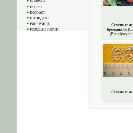
НОВИЧОК
ПОЛБИГ
ПОЛФАСТ
ПРЕЗИДЕНТ
РИО ГРАНДЕ
Семена тома
Брендивайн Кр
РОЗОВЫЙ ГИГАНТ
(Brandywyne 
СОЛЕРОССО
ТАРПАН
ТОЛСТОЙ
ТОРБЕЙ
ШЕДИ ЛЕДИ
От производителя
Разное
Артишок
Арбуз
Базилик
Семена тома
Баклажан
Гобо японский лопух
Дайкон
Дыня
Кабачок
Капуста
Картофель