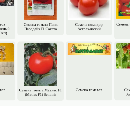
тов
Семена 
Семена томата Пинк
Семена помидор
асный
Парадайз F1 Саката
Астраханский
Red)
тов
Семена томатов
Сем
Семена томата Матиас F1
А
(Matias F1) Seminis