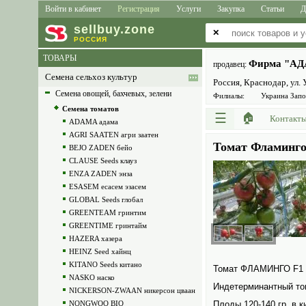
Войти в кабинет
Регистрация
Услуги
Закупка
Статьи
Д
sell
buy
.zone
✕
РОССИЯ
ТОВАРЫ
Фирма "А
продавец:
Семена сельхоз культур
Россия, Краснодар, ул. 
Семена овощей, бахчевых, зелени
Филиалы:
Украина Зап
Семена томатов
☰
🏠
Контакт
ADAMA адама
AGRI SAATEN агри заатен
Томат Фламинго
BEJO ZADEN бейо
CLAUSE Seeds клауз
ENZA ZADEN энза
ESASEM есасем эзасем
GLOBAL Seeds глобал
GREENTEAM гринтим
GREENTIME гринтайм
HAZERA хазера
HEINZ Seed хайнц
KITANO Seeds китано
Томат ФЛАМИНГО F1
NASKO наско
Индетерминантный том
NICKERSON-ZWAAN никерсон цваан
NONGWOO BIO
Плоды 120-140 гр. в к