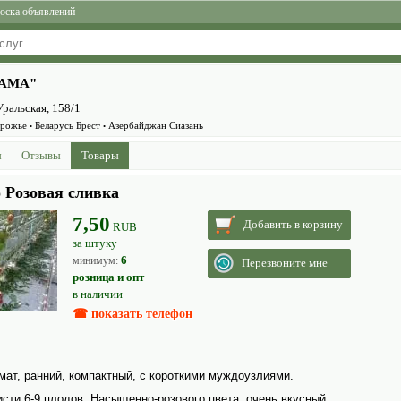
оска объявлений
ДАМА"
Уральская, 158/1
орожье
Беларусь Брест
Азербайджан Сиазань
•
•
ы
Отзывы
Товары
 Розовая сливка
7,50
Добавить в корзину
RUB
за штуку
6
минимум:
Перезвоните мне
розница и опт
в наличии
☎ показать телефон
ат, ранний, компактный, с короткими муждоузлиями.
исти 6-9 плодов. Насыщенно-розового цвета, очень вкусный.