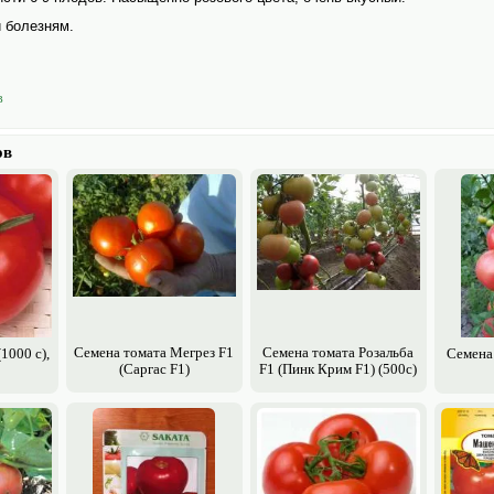
и болезням.
в
ов
Семена томата Мегрез F1
Семена томата Розальба
1000 с),
Семена
(Саргас F1)
F1 (Пинк Крим F1) (500с)