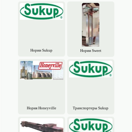
Нории Sukup
Нории Sweet
Нория Honeyville
Транспортеры Sukup