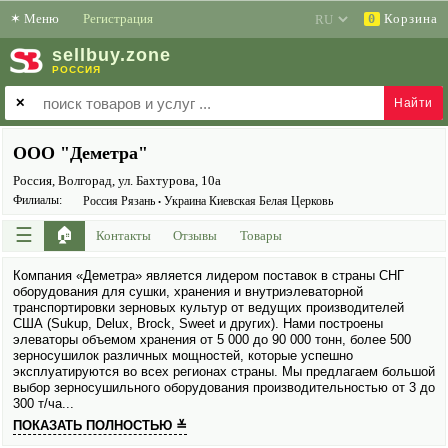
✶
Меню
Регистрация
Корзина
0
sell
buy
.zone
РОССИЯ
✕
ООО "Деметра"
Россия, Волгорад, ул. Бахтурова, 10а
Филиалы:
Россия Рязань
Украина Киевская Белая Церковь
•
☰
🏠
Контакты
Отзывы
Товары
Компания «Деметра» является лидером поставок в страны СНГ
обору­дования для сушки, хранения и внутриэлеваторной
транспортировки зерно­вых культур от ведущих производителей
США (Sukup, Delux, Brock, Sweet и других). Нами построены
элеваторы объемом хранения от 5 000 до 90 000 тонн, более 500
зерно­сушилок различных мощностей, которые успешно
эксплуатируются во всех регионах страны. Мы предлагаем большой
выбор зерно­сушильного обору­дования производительностью от 3 до
300 т/ча...
ПОКАЗАТЬ ПОЛНОСТЬЮ ≚