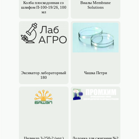
Колба плоскодонная со
Виалы Membrane
шлифом П-100-19/26, 100
Solutions
мл
Эксикатор лабораторный
Чашка Петри
180
Цилиндр 3-250-2 (арт.)
Лодочка для сжигания №2