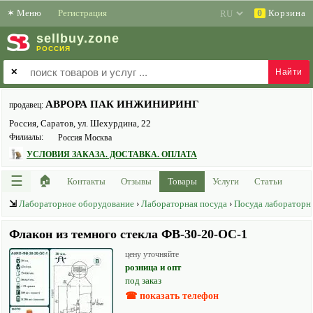
✶
Меню
Регистрация
Корзина
0
sell
buy
.zone
РОССИЯ
✕
АВРОРА ПАК ИНЖИНИРИНГ
продавец:
Россия, Саратов, ул. Шехурдина, 22
Филиалы:
Россия Москва
УСЛОВИЯ ЗАКАЗА. ДОСТАВКА. ОПЛАТА
☰
🏠
Контакты
Отзывы
Товары
Услуги
Статьи
⇲
Лабораторное оборудование
›
Лабораторная посуда
›
Посуда лабораторна
Флакон из темного стекла ФВ-30-20-ОС-1
цену уточняйте
розница и опт
под заказ
☎ показать телефон