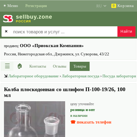
✶
Меню
Регистрация
Корзина
0
sell
buy
.zone
РОССИЯ
✕
ООО «Приокская Компания»
продавец:
Россия, Нижегородская обл., Дзержинск, ул. Суворова, 43/22
☰
🏠
Контакты
Отзывы
Товары
⇲
Лабораторное оборудование
›
Лабораторная посуда
›
Посуда лабораторна
Колба плоскодонная со шлифом П-100-19/26, 100
мл
цену уточняйте
розница и опт
в наличии
☎ показать телефон