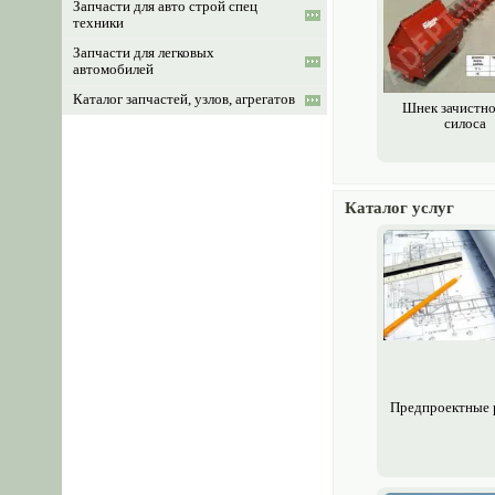
Запчасти для авто строй спец
техники
Запчасти для легковых
автомобилей
Каталог запчастей, узлов, агрегатов
Шнек зачистно
силоса
РТИ резинотехнические изделия
Цветы, травы, лечебные растения,
масла
Оборудование для АЗС
Каталог услуг
GPS навигация, радио-электронные
системы и приборы
Грибоводство, мицелий грибов
Пчеловодство
Сельхоз животные
Ветеринария
Корм, комбикорм
Предпроектные 
Комбикормовое оборудование
Оборудование для животноводства
Весы