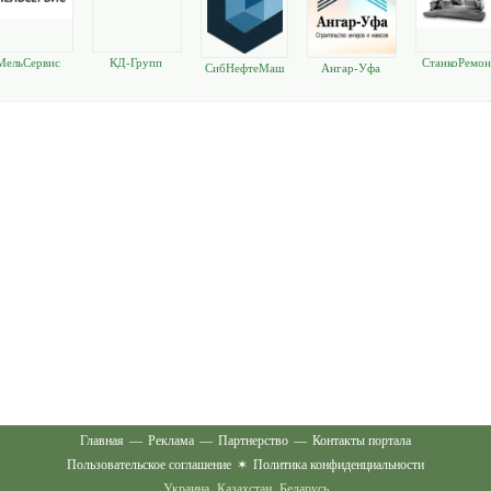
МельСервис
КД-Групп
СтанкоРемон
СибНефтеМаш
Ангар-Уфа
Главная
—
Реклама
—
Партнерство
—
Контакты портала
Пользовательское соглашение
✶
Политика конфиденциальности
Украина
Казахстан
Беларусь