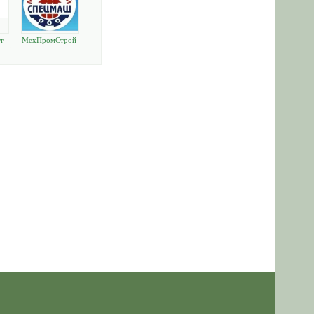
т
МехПромСтрой
СпецМаш