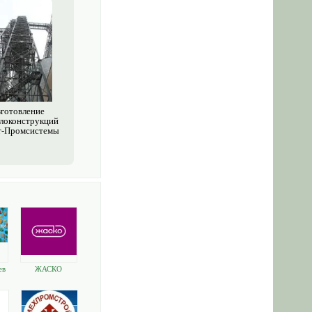
готовление
локонструкций
т-Промсистемы
ев
ЖАСКО
ии