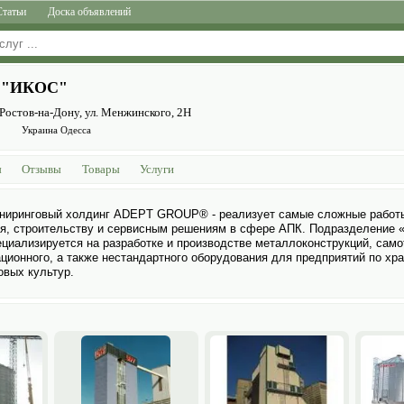
Статьи
Доска объявлений
 "ИКОС"
 Ростов-на-Дону, ул. Менжинского, 2Н
Украина Одесса
ы
Отзывы
Товары
Услуги
иринговый холдинг ADEPT GROUP® - реализует самые сложные работы
ния, строительству и сервисным решениям в сфере АПК. Подразделение
лизируется на разработке и производстве металлоконструкций, самот
ационного, а также нестандартного обору­дования для предприятий по хр
­вых культур.