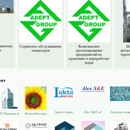
 монтаж
Сервисное обслуживание
Комплексное
Из
в
элеваторов
проектирование
метал
предприятий по
Aдеп
хранению и переработке
зерна
ент
Лакта-Сервис
Alex S&E srl
Аграрно-пищ
О Империя м
ФорумАгропро
ые технолог
еталлов
м