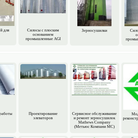
й для
Силосы с плоским
Зерно­сушилки
Сило
основанием
о
промышленные AGI
промы
работы
Проектирование
Сервисное обслуживание
Мод
элеваторов
и ремонт зерно­сушилок
реконст
Mathews Company
(Метьюс Компани МС)