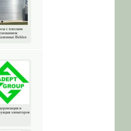
сы с плоским
снованием
шленные Behlen
ернизация и
рукция элеваторов