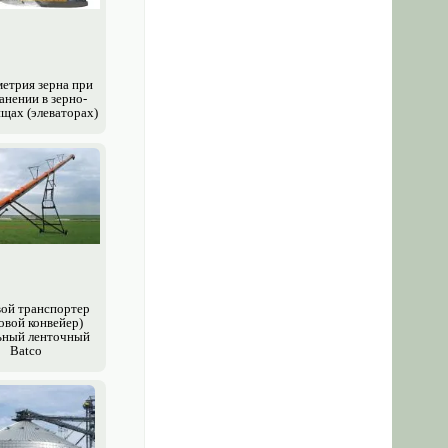
етрия зерна при
анении в зерно­
щах (элеваторах)
вой транспортер
о­вой конвейер)
ьный ленточный
Batco