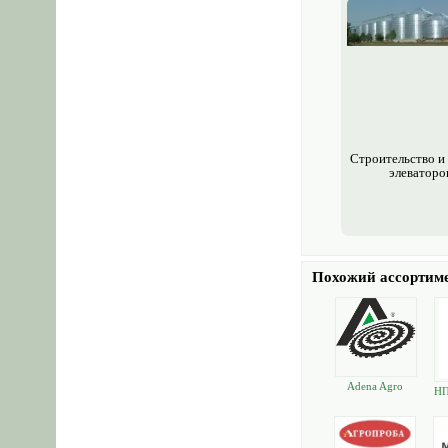
Измерительные приборы,
оборудование
Лабораторное оборудование
Агроткани, пленки, сетки, теплицы
Источники энергии и тепла
Водоснабжение и канализация
Строительство и
элеваторо
Продукты и сельхозпродукция
Тара, упаковка, емкости
Горюче смазочные материалы
Промышленная техника и
оборудование
Похожий ассортим
Насосное оборудование
Торговое оборудование
Склады, хранилища и
оборудование
Adena Agro
Подъемное оборудование
НП
Трубы
Трубопроводная арматура