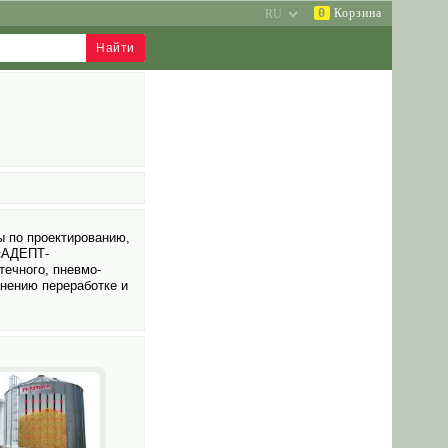
0
Корзина
 по проектированию,
 «АДЕПТ-
ечного, пневмо­
анению переработке и