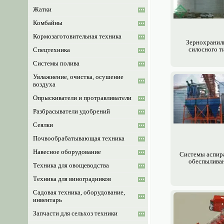
Жатки
Комбайны
Кормозаготовительная техника
Зерно­храни
силосного т
Спецтехника
Системы полива
Увлажнение, очистка, осушение
воздуха
Опрыскиватели и протравливатели
Разбрасыватели удобрений
Сеялки
Почвообрабатывающая техника
Навесное оборудование
Системы аспир
обеспылива
Техника для овощеводства
Техника для виноградников
Садовая техника, оборудование,
инвентарь
Запчасти для сельхоз техники