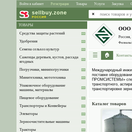
Войти в кабинет
Регистрация
Товары
Услуги
Закупка
sell
buy
.zone
✕
РОССИЯ
ТОВАРЫ
ООО
Средства защиты растений
Россия,
Удобрения
Филиалы:
Семена сельхоз культур
☰
🏠
Контакт
Саженцы деревьев, кустов, рассада
ягодных
Погрузчики, минипогрузчики
Международный инжин
поставке обору­дова
Минитехника, мототехника
ПРОМСИСТЕМЫ» специа
транспортного, аспир
Упаковочное оборудование
транспортировке зерно
машины, материалы
Пищевое оборудование
Каталог товаров
Транспортеры и Конвейеры
Элеваторы
Зерноочистительные машины
Тракторы