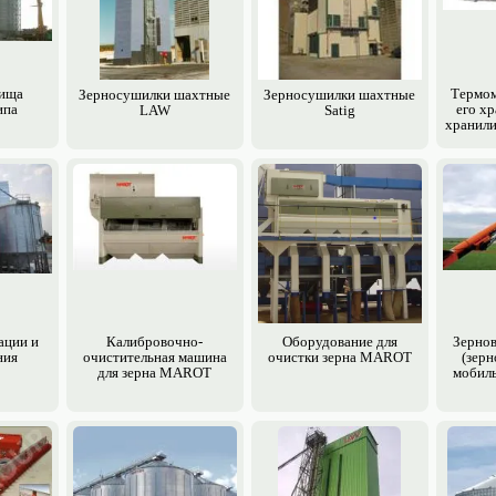
лища
Термом
Зерно­сушилки шахтные
Зерно­сушилки шахтные
ипа
его хр
LAW
Satig
хранили
ации и
Калибровочно-
Обору­дование для
Зерно­
ния
очистительная машина
очистки зерна MAROT
(зерн
для зерна MAROT
мобил